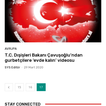
AVRUPA
T.C. Dışişleri Bakanı Çavuşoğlu’ndan
gurbetçilere ‘evde kalın’ videosu
SYS Editör
-
29 Mart 2020
15
16
17
STAY CONNECTED