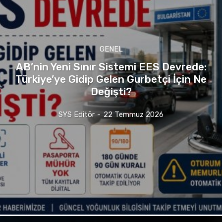
GENEL
AB’nin Yeni Sınır Sistemi EES Devrede:
Türkiye’ye Gidip Gelen Gurbetçi İçin Ne
Değişti?
SYS Editör
-
22 Temmuz 2026