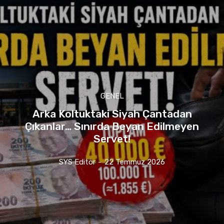
GENEL
Arka Koltuktaki Siyah Çantadan
Çıkanlar… Sınırda Beyan Edilmeyen
Servet!
SYS Editör
-
22 Temmuz 2026