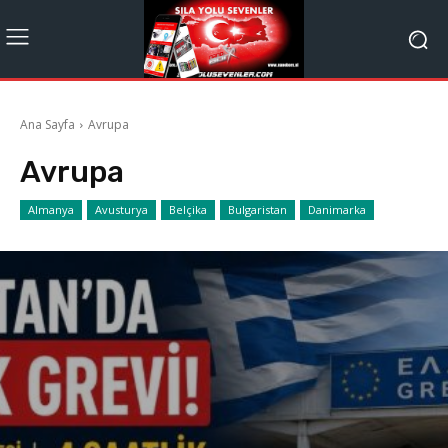
Ana Sayfa
Avrupa
Avrupa
Almanya
Avusturya
Belçika
Bulgaristan
Danimarka