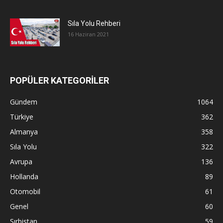
Sıla Yolu Rehberi
16 Haziran 2021
POPÜLER KATEGORİLER
Gündem
1064
Türkiye
362
Almanya
358
Sıla Yolu
322
Avrupa
136
Hollanda
89
Otomobil
61
Genel
60
Sırbistan
59