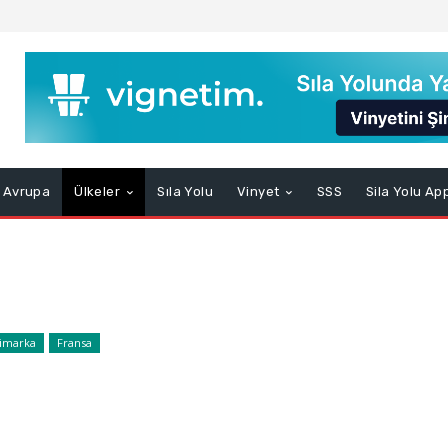
Avrupa
Ülkeler
Sıla Yolu
Vinyet
SSS
Sila Yolu Ap
imarka
Fransa