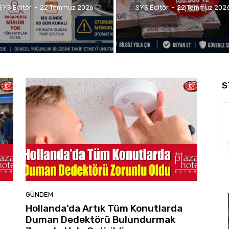
SYS Editör
-
22 Temmuz 2026
SYS Editör
-
22 Temmuz 202
S
GÜNDEM
Hollanda’da Artık Tüm Konutlarda
Duman Dedektörü Bulundurmak