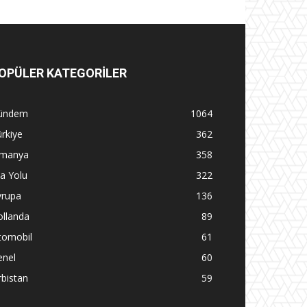
OPÜLER KATEGORİLER
ündem
1064
rkiye
362
lmanya
358
la Yolu
322
vrupa
136
ollanda
89
tomobil
61
enel
60
rbistan
59