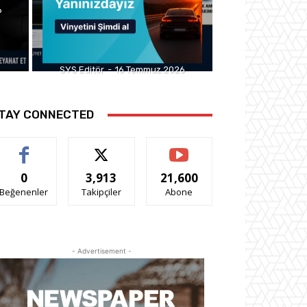
6
SYS Editör
-
16 Temmuz 2026
TAY CONNECTED
0
3,913
21,600
Beğenenler
Takipçiler
Abone
- Advertisement -