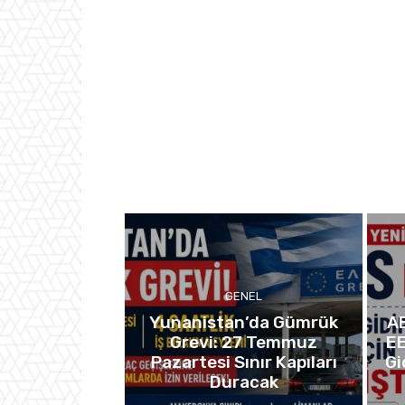
GENEL
Yunanistan’da Gümrük
AB
Grevi: 27 Temmuz
EE
Pazartesi Sınır Kapıları
Gi
Duracak