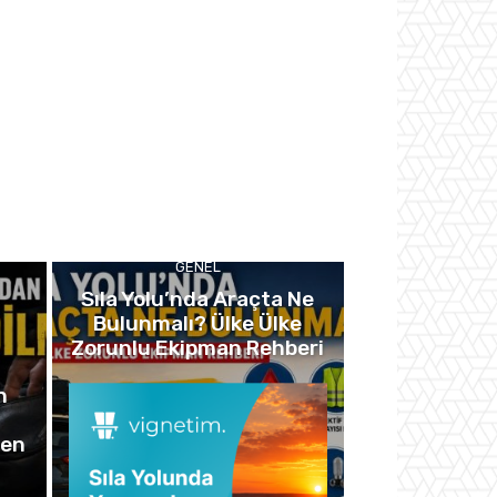
GENEL
Sıla Yolu’nda Araçta Ne
Bulunmalı? Ülke Ülke
Zorunlu Ekipman Rehberi
h
…
yen