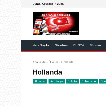
Cuma, Ağustos 7, 2026
Ana Sayfa
Gündem
DÜNYA
Türkiye
Ana Sayfa
Ülkeler
Hollanda
Hollanda
Almanya
Avusturya
Belçika
Bulgaristan
Dan