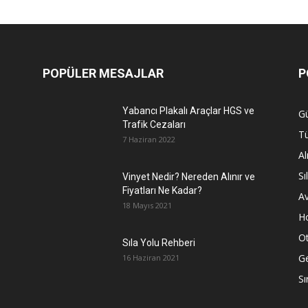
POPÜLER MESAJLAR
P
Yabancı Plakalı Araçlar HGS ve
G
Trafik Cezaları
Tü
7 Haziran 2022
A
Sı
Vinyet Nedir? Nereden Alınır ve
Fiyatları Ne Kadar?
A
18 Mayıs 2021
H
O
Sıla Yolu Rehberi
G
16 Haziran 2021
Sı