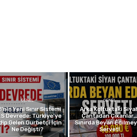
GENEL
GENEL
’nin Yeni Sınır Sistemi
Arka Koltuktaki Siya
S Devrede: Türkiye’ye
Çantadan Çıkanlar
dip Gelen Gurbetçi İçin
Sınırda Beyan Edilme
Ne Değişti?
Servet!