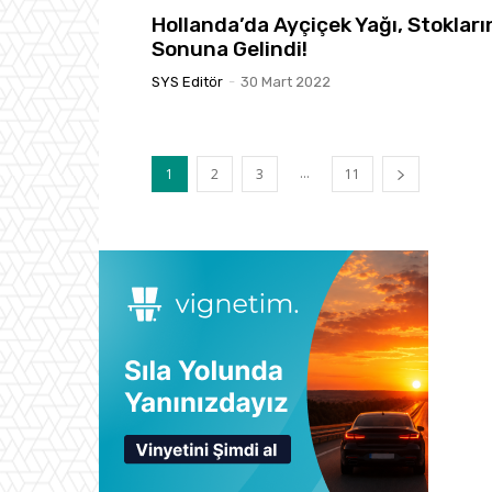
Hollanda’da Ayçiçek Yağı, Stokları
Sonuna Gelindi!
SYS Editör
-
30 Mart 2022
...
1
2
3
11