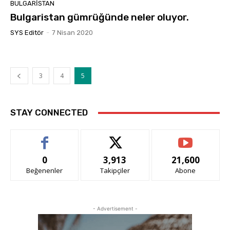
BULGARISTAN
Bulgaristan gümrüğünde neler oluyor.
SYS Editör
-
7 Nisan 2020
3
4
5
STAY CONNECTED
0
3,913
21,600
Beğenenler
Takipçiler
Abone
- Advertisement -