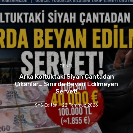
GENEL
Arka Koltuktaki Siyah Çantadan
Çıkanlar… Sınırda Beyan Edilmeyen
Servet!
SYS Editör
-
22 Temmuz 2026