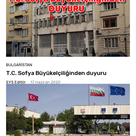
BULGARISTAN
T.C. Sofya Büyükelçiliğinden duyuru
SYS Editör
-
17 Haziran 2020