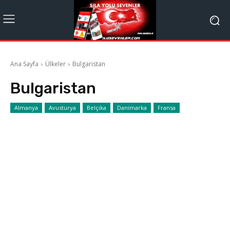
Ana Sayfa
Ülkeler
Bulgaristan
Bulgaristan
Almanya
Avusturya
Belçika
Danimarka
Fransa