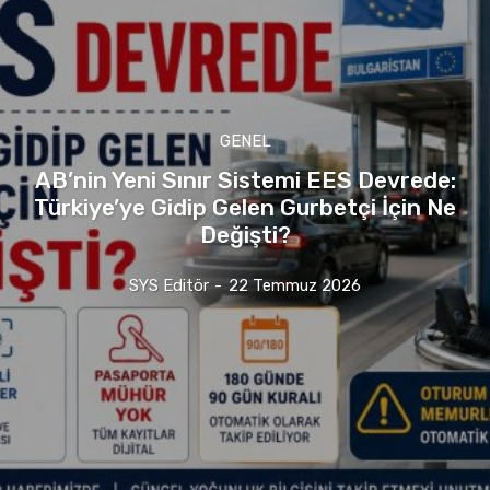
GENEL
AB’nin Yeni Sınır Sistemi EES Devrede:
Türkiye’ye Gidip Gelen Gurbetçi İçin Ne
Değişti?
SYS Editör
-
22 Temmuz 2026