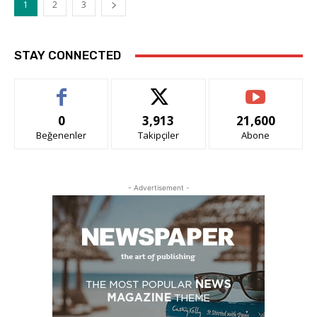
1
2
3
STAY CONNECTED
0
3,913
21,600
Beğenenler
Takipçiler
Abone
- Advertisement -