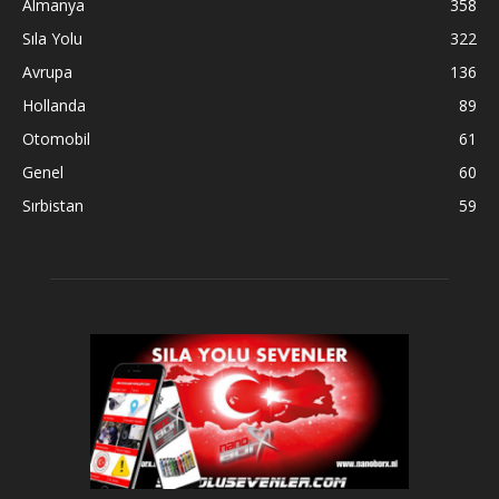
Almanya
358
Sıla Yolu
322
Avrupa
136
Hollanda
89
Otomobil
61
Genel
60
Sırbistan
59