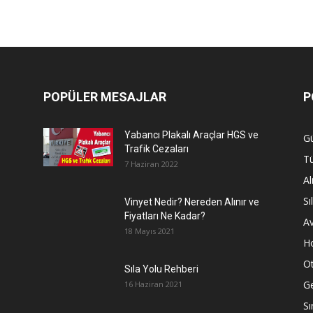
POPÜLER MESAJLAR
P
Yabancı Plakalı Araçlar HGS ve
G
Trafik Cezaları
Tü
7 Haziran 2022
A
Sı
Vinyet Nedir? Nereden Alınır ve
Fiyatları Ne Kadar?
A
18 Mayıs 2021
H
O
Sıla Yolu Rehberi
G
16 Haziran 2021
Sı