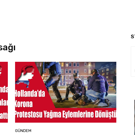
S
sağı
GÜNDEM