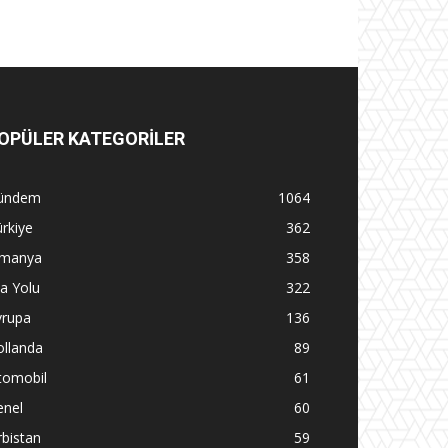
OPÜLER KATEGORİLER
ündem
1064
rkiye
362
lmanya
358
la Yolu
322
vrupa
136
ollanda
89
tomobil
61
enel
60
rbistan
59