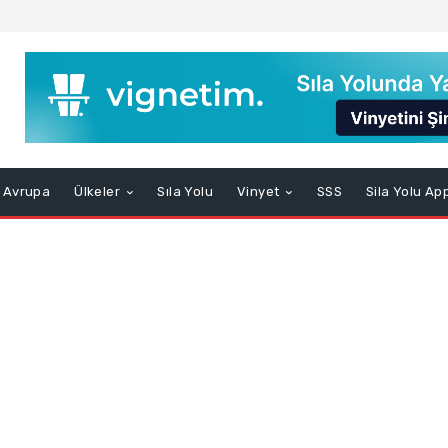
Avrupa
Ülkeler
Sıla Yolu
Vinyet
SSS
Sila Yolu Ap