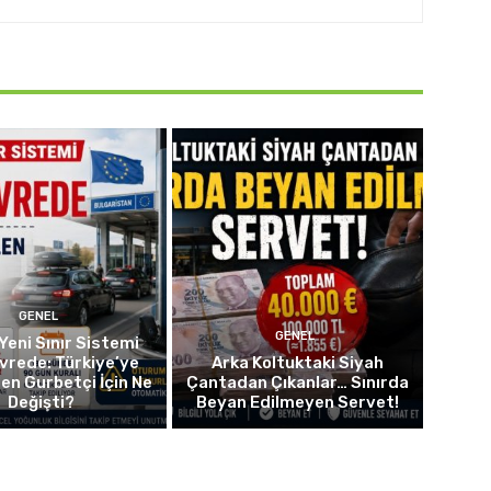
GENEL
GENEL
Yeni Sınır Sistemi
vrede: Türkiye’ye
Arka Koltuktaki Siyah
len Gurbetçi İçin Ne
Çantadan Çıkanlar… Sınırda
Değişti?
Beyan Edilmeyen Servet!