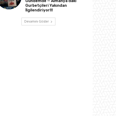
Gündemde — Almanya’daki
Gurbetçileri Yakından
İlgilendiriyor!!!
Devamını Göster