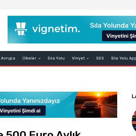
Avrupa
Ülkeler
Sıla Yolu
Vinyet
SSS
Sila Yolu Ap
L
e 500 Euro Aylık