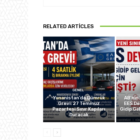
RELATED ARTICLES
GENEL
Yunanistan’da Gümrük
AB’nin 
Grevi: 27 Temmuz
EES De
Pazartesi Sınır Kapıları
Gidip Ge
Duracak