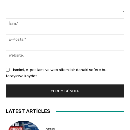
Yorum:
İsi
E-
Pos
Web
Ismimi, e-postamı ve web sitemi bir dahaki sefere bu
tarayıcıya kaydet.
LATEST ARTICLES
GENEL