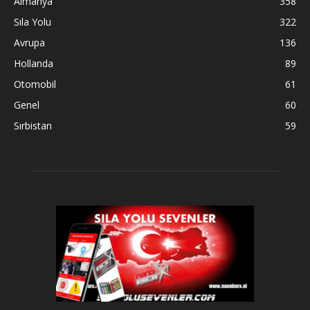
Almanya
358
Sıla Yolu
322
Avrupa
136
Hollanda
89
Otomobil
61
Genel
60
Sırbistan
59