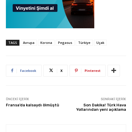
TAGS
Avrupa
Korona
Pegasus
Türkiye
Uçak
Facebook
X
Pinterest
ÖNCEKI İÇERIK
SONRAKI İÇERIK
Fransa’da kalsaydı ölmüştü
Son Dakika! Türk Hava
Yollarından yeni açıklama