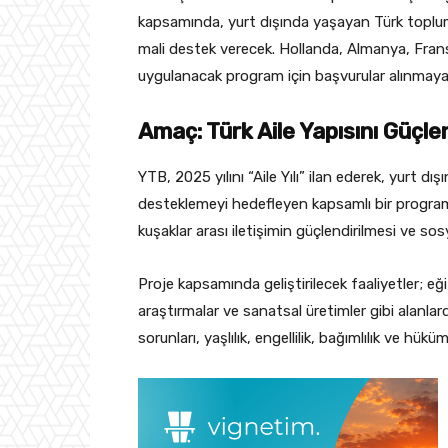
kapsamında, yurt dışında yaşayan Türk toplumu
mali destek verecek. Hollanda, Almanya, Fransa
uygulanacak program için başvurular alınmaya
Amaç: Türk Aile Yapısını Güçl
YTB, 2025 yılını “Aile Yılı” ilan ederek, yurt d
desteklemeyi hedefleyen kapsamlı bir program
kuşaklar arası iletişimin güçlendirilmesi ve so
Proje kapsamında geliştirilecek faaliyetler; eğit
araştırmalar ve sanatsal üretimler gibi alanlard
sorunları, yaşlılık, engellilik, bağımlılık ve hük