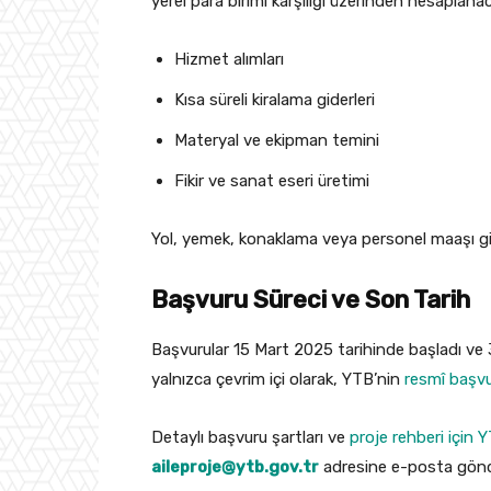
yerel para birimi karşılığı üzerinden hesaplanac
Hizmet alımları
Kısa süreli kiralama giderleri
Materyal ve ekipman temini
Fikir ve sanat eseri üretimi
Yol, yemek, konaklama veya personel maaşı gi
Başvuru Süreci ve Son Tarih
Başvurular 15 Mart 2025 tarihinde başladı ve
yalnızca çevrim içi olarak, YTB’nin
resmî başvu
Detaylı başvuru şartları ve
proje rehberi için Y
aileproje@ytb.gov.tr
adresine e-posta gönder