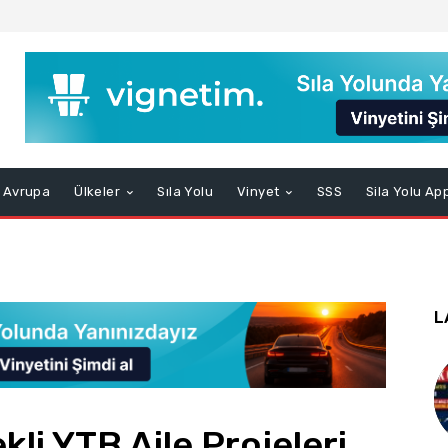
Avrupa
Ülkeler
Sıla Yolu
Vinyet
SSS
Sila Yolu Ap
L
li YTB Aile Projeleri