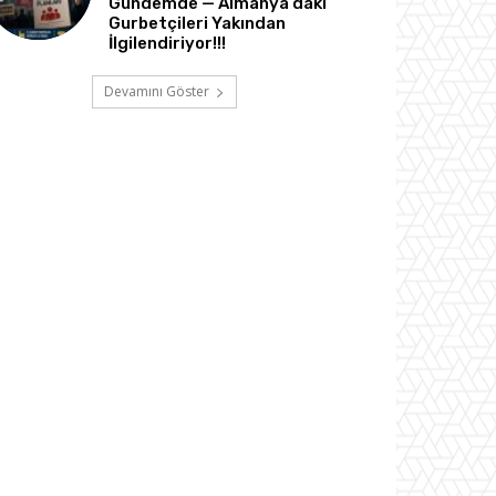
Gündemde — Almanya’daki
Gurbetçileri Yakından
İlgilendiriyor!!!
Devamını Göster