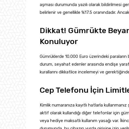
aşması durumunda yazılı olarak bildirilmesi ger
belirlenir ve genellikle %17.5 oranındadır. Ancak
Dikkat! Gümrükte Beyan
Konuluyor
Gümrüklerde 10.000 Euro üzerindeki paraların
durum, seyahat edenler arasında endişe yarat
kurallarını dikkatlice incelemeyi ve gerektiğind
Cep Telefonu İçin Limitl
Kimlik numaranıza kayıtlı hatlarla kullanmanız 
aktif olarak kullandığı diğer telefonlar için g
veya hediye maksatlı kullanım yasağı var. İkin
durumunda, bu cihazın yurda girişine izin veri