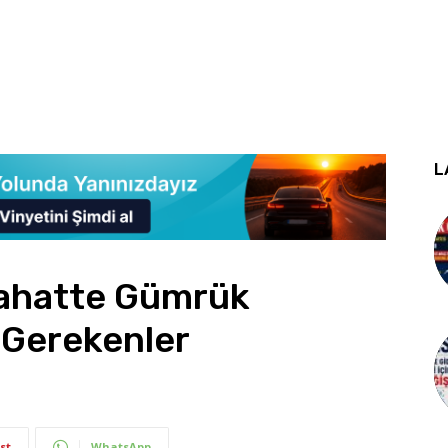
L
yahatte Gümrük
z Gerekenler
st
WhatsApp