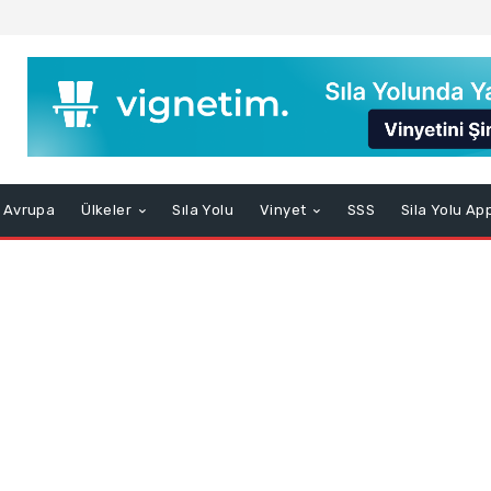
Avrupa
Ülkeler
Sıla Yolu
Vinyet
SSS
Sila Yolu Ap