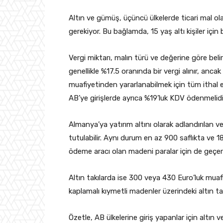
Altın ve gümüş, üçüncü ülkelerde ticari mal olara
gerekiyor. Bu bağlamda, 15 yaş altı kişiler için 
Vergi miktarı, malın türü ve değerine göre belir
genellikle %17.5 oranında bir vergi alınır, anca
muafiyetinden yararlanabilmek için tüm ithal 
AB’ye girişlerde ayrıca %19’luk KDV ödenmelidi
Almanya’ya yatırım altını olarak adlandırılan v
tutulabilir. Aynı durum en az 900 saflıkta ve 
ödeme aracı olan madeni paralar için de geçerli
Altın takılarda ise 300 veya 430 Euro’luk muafi
kaplamalı kıymetli madenler üzerindeki altın tak
Özetle, AB ülkelerine giriş yapanlar için altın