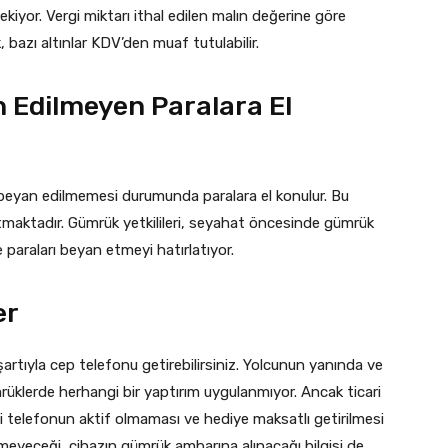
ekiyor. Vergi miktarı ithal edilen malın değerine göre
, bazı altınlar KDV’den muaf tutulabilir.
 Edilmeyen Paralara El
 beyan edilmemesi durumunda paralara el konulur. Bu
maktadır. Gümrük yetkilileri, seyahat öncesinde gümrük
e paraları beyan etmeyi hatırlatıyor.
er
şartıyla cep telefonu getirebilirsiniz. Yolcunun yanında ve
ümrüklerde herhangi bir yaptırım uygulanmıyor. Ancak ticari
ci telefonun aktif olmaması ve hediye maksatlı getirilmesi
lmeyeceği, cihazın gümrük ambarına alınacağı bilgisi de