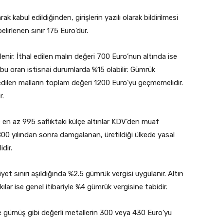
k kabul edildiğinden, girişlerin yazılı olarak bildirilmesi
belirlenen sınır 175 Euro’dur.
lenir. İthal edilen malın değeri 700 Euro’nun altında ise
k bu oran istisnai durumlarda %15 olabilir. Gümrük
edilen malların toplam değeri 1200 Euro’yu geçmemelidir.
r.
e en az 995 saflıktaki külçe altınlar KDV’den muaf
1800 yılından sonra damgalanan, üretildiği ülkede yasal
dir.
yet sınırı aşıldığında %2.5 gümrük vergisi uygulanır. Altın
ılar ise genel itibariyle %4 gümrük vergisine tabidir.
 ve gümüş gibi değerli metallerin 300 veya 430 Euro’yu