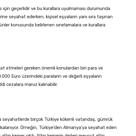
için geçerlidir ve bu kurallara uyulmaması durumunda
elerine seyahat ederken, kişisel eşyaların yanı sıra taşınan
rünler konusunda belirlenen sınırlamalara ve kurallara
at etmeleri gereken önemli konulardan biri para ve
0.000 Euro üzerindeki paraların ve değerli eşyaların
di cezalara maruz kalınabilir.
 seyahatlerde birçok Türkiye kökenli vatandaş, gümrük
a yakalanıyor. Örneğin, Türkiye’den Almanya’ya seyahat eden
 altın kemer çıktı. Altın kemerin değeri mevcut altın