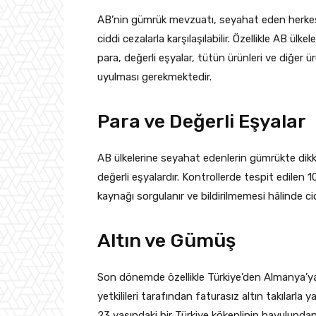
AB’nin gümrük mevzuatı, seyahat eden herkes 
ciddi cezalarla karşılaşılabilir. Özellikle AB ülk
para, değerli eşyalar, tütün ürünleri ve diğer ü
uyulması gerekmektedir.
Para ve Değerli Eşyalar
AB ülkelerine seyahat edenlerin gümrükte dikk
değerli eşyalardır. Kontrollerde tespit edilen 1
kaynağı sorgulanır ve bildirilmemesi hâlinde cid
Altın ve Gümüş
Son dönemde özellikle Türkiye’den Almanya’ya
yetkilileri tarafından faturasız altın takılarl
23 yaşındaki bir Türkiye kökenlinin bavulundan