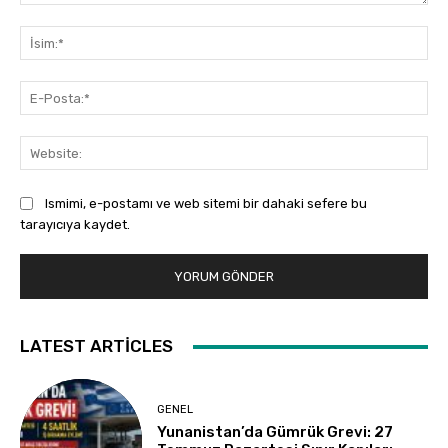
Yorum:
İsi
E-
Pos
Web
Ismimi, e-postamı ve web sitemi bir dahaki sefere bu
tarayıcıya kaydet.
LATEST ARTICLES
GENEL
Yunanistan’da Gümrük Grevi: 27