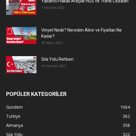
Yabancı Plakalı Araçlar HGS ve Trafik Cezaları
7 Haziran 2022
Vinyet Nedir? Nereden Alınır ve Fiyatları Ne
Kadar?
18 Mayıs 2021
Sıla Yolu Rehberi
16 Haziran 2021
POPÜLER KATEGORİLER
Gündem
1064
Türkiye
362
Almanya
358
Sıla Yolu
322