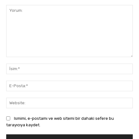
Yorum:
İsi
E-
Pos
Web
Ismimi, e-postamı ve web sitemi bir dahaki sefere bu
tarayıcıya kaydet.