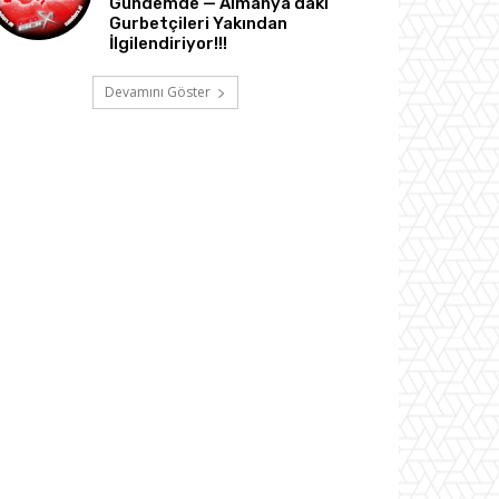
Gündemde — Almanya’daki
Gurbetçileri Yakından
İlgilendiriyor!!!
Devamını Göster