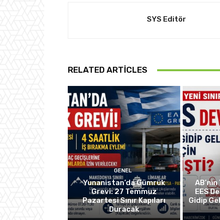
SYS Editör
RELATED ARTICLES
GENEL
Yunanistan’da Gümrük
AB’nin 
Grevi: 27 Temmuz
EES De
Pazartesi Sınır Kapıları
Gidip Ge
Duracak