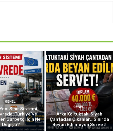
GENEL
GENEL
Yeni Sınır Sistemi
vrede: Türkiye’ye
Arka Koltuktaki Siyah
len Gurbetçi İçin Ne
Çantadan Çıkanlar… Sınırda
Değişti?
Beyan Edilmeyen Servet!