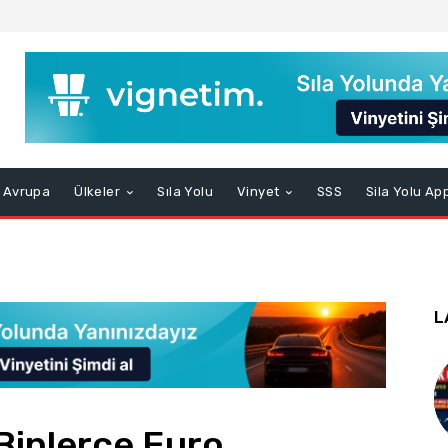
Avrupa
Ülkeler
Sıla Yolu
Vinyet
SSS
Sila Yolu Ap
L
 Binlerce Euro