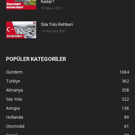
Kadar?
18 Mayıs 2021
Sıla Yolu Rehberi
16 Haziran 2021
POPÜLER KATEGORİLER
Gündem
1064
Türkiye
362
Almanya
358
Sıla Yolu
322
Avrupa
136
Hollanda
89
Otomobil
61