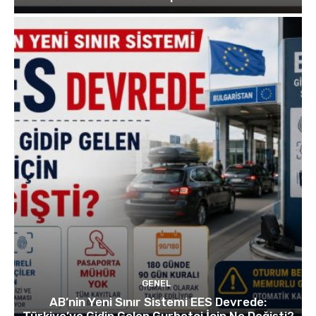
GENEL
AB’nin Yeni Sınır Sistemi EES Devrede:
Türkiye’ye Gidip Gelen Gurbetçi İçin Ne Değişti?