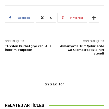
Facebook
X
Pinterest
ÖNCEKI İÇERIK
SONRAKI İÇERIK
THY’den Gurbetçiye Yeni Aile
Almanya’da Tüm Şehirlerde
İndirimi Müjdesi!
30 Kilometre Hız Sınırı
İstendi
SYS Editör
RELATED ARTICLES