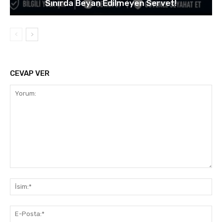
Sınırda Beyan Edilmeyen Servet!
CEVAP VER
Yorum:
İsi
E-
Pos