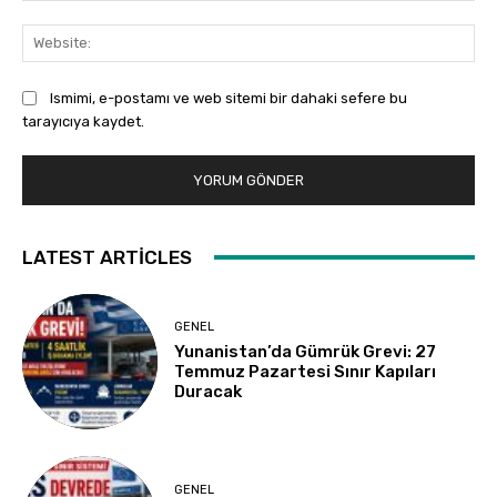
Web
Ismimi, e-postamı ve web sitemi bir dahaki sefere bu
tarayıcıya kaydet.
LATEST ARTICLES
GENEL
Yunanistan’da Gümrük Grevi: 27
Temmuz Pazartesi Sınır Kapıları
Duracak
GENEL