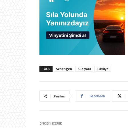
TAGS
Schengen
Sıla yolu
Türkiye
Facebook
Paylaş
ÖNCEKI İÇERIK