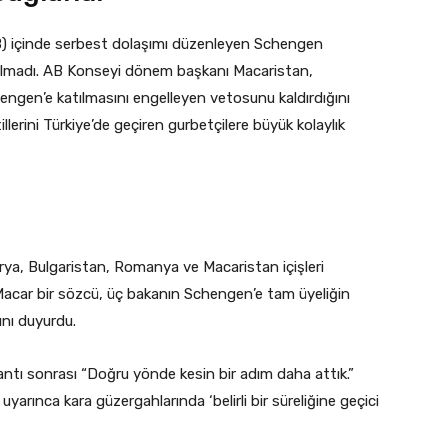
B) içinde serbest dolaşımı düzenleyen Schengen
almadı. AB Konseyi dönem başkanı Macaristan,
ngen’e katılmasını engelleyen vetosunu kaldırdığını
llerini Türkiye’de geçiren gurbetçilere büyük kolaylık
ya, Bulgaristan, Romanya ve Macaristan içişleri
. Macar bir sözcü, üç bakanın Schengen’e tam üyeliğin
ını duyurdu.
antı sonrası “Doğru yönde kesin bir adım daha attık.”
arınca kara güzergahlarında ‘belirli bir süreliğine geçici