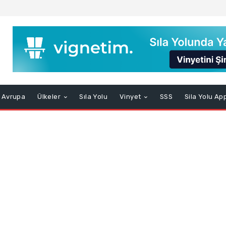
Avrupa
Ülkeler
Sıla Yolu
Vinyet
SSS
Sila Yolu Ap