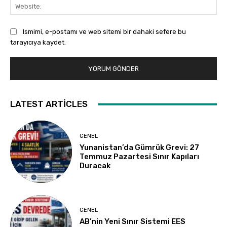
Web
Ismimi, e-postamı ve web sitemi bir dahaki sefere bu
tarayıcıya kaydet.
LATEST ARTICLES
GENEL
Yunanistan’da Gümrük Grevi: 27
Temmuz Pazartesi Sınır Kapıları
Duracak
GENEL
AB’nin Yeni Sınır Sistemi EES