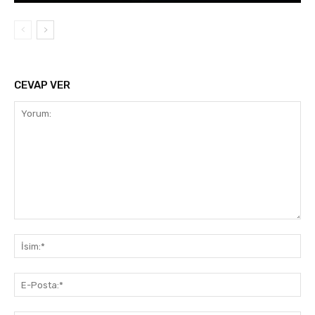
CEVAP VER
Yorum:
İsi
E-
Pos