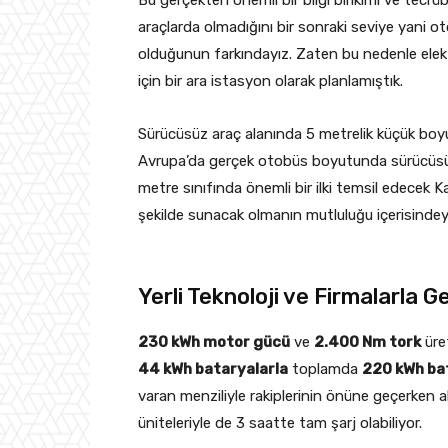
araçlarda olmadığını bir sonraki seviye yani 
olduğunun farkındayız. Zaten bu nedenle elektr
için bir ara istasyon olarak planlamıştık.
Sürücüsüz araç alanında 5 metrelik küçük boy
Avrupa’da gerçek otobüs boyutunda sürücüsü
metre sınıfında önemli bir ilki temsil edecek
şekilde sunacak olmanın mutluluğu içerisindey
Yerli Teknoloji ve Firmalarla Gel
230 kWh motor gücü
ve
2.400 Nm tork
üre
44 kWh bataryalarla
toplamda
220 kWh ba
varan menziliyle rakiplerinin önüne geçerken alt
üniteleriyle de 3 saatte tam şarj olabiliyor.