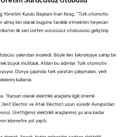
ri Üretim Sürücüsüz Otobüsü
ng Yönetim Kurulu Başkanı İnan Kıraç, “Türk otomotiv
r almış biri olarak bugüne tanıklık etmekten heyecan
a’nın ilk seri üretim sürücüsüz otobüsünü geliştirip
üsü yakından inceledi. Böyle ileri teknolojiye sahip bir
tmek büyük mutluluk. Atılan bu adımlar Türk otomotiv
oyuyor. Dünya çapında fark yaratan çalışmaları, yerli
elerini kullandı.
Karsan olarak elektrikli araçlarla ilgili önemli
n Jest Electric ve Atak Electric’i uzun süredir Avrupa’dan
ruz. Ürettiğimiz elektrikli araçlarımız şu ana kadar
yon kilometre yol yaptı.
be demek. Ancak, bizler geleceğin sadece elektrikli