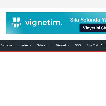
Avrupa
Ülkeler
Sıla Yolu
Vinyet
SSS
Sila Yolu Ap