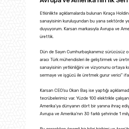
Avrupa ve Amerika’nın İlk Se
Etkinlikte açıklamalarda bulunan Kıraça Holdi
sanayisinin kuruluşundan bu yana sektörde ye
duyuyorum. Karsan markasıyla Avrupa ve Amerik
ürettik.
Dün de Sayın Cumhurbaşkanımız sürücüsüz otob
aracı Türk mühendisleri ile geliştirmek ve üre
sanayisinin yetkinliğini ve vizyonunu ortaya k
sermaye ve işgücü ile üretmek gurur verici” ifad
Karsan CEO’su Okan Baş ise yaptığı açıklamada, “
tecrübelerimiz var. Yüzde 100 elektrikle çalışa
Amerika’ya dünyanın dört bir yanına ihraç ediyo
Avrupa ve Amerika’nın 30 farklı şehrinde 1 mil
Bu gerçekten önemli bir bilgi birikimi ve tecrü