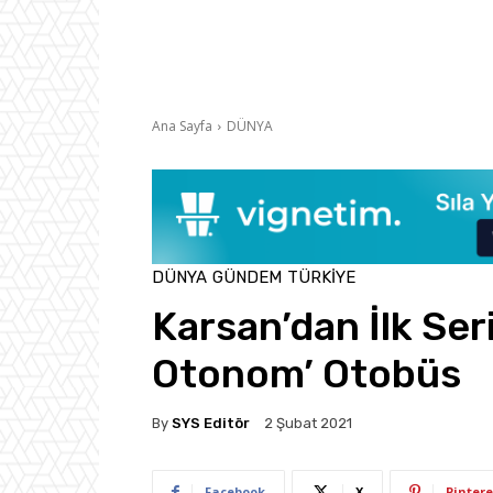
Ana Sayfa
DÜNYA
DÜNYA
GÜNDEM
TÜRKIYE
Karsan’dan İlk Seri
Otonom’ Otobüs
By
SYS Editör
2 Şubat 2021
Facebook
X
Pintere