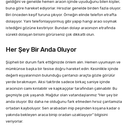
geldiğini ve genelde hemen aracın içinde uyuduğunu bilen kişiler,
buna göre hareket ediyorlar. Hırsızlar genelde birden fazla oluyor.
Biri önceden keşif turuna çıkıyor. Örneğin elinde telefon etrafta
dolaşıyor. Yani telefonlaşıyormuş gibi yapıp hangi aracı soymak
istediğini gözüne kestiriyor. Bundan dolayı aracınızın etrafında
sürekli dolaşan birisini görürseniz çok dikkatli olun.
Her Şey Bir Anda Oluyor
Şüpheli bir durum fark ettiğinizde önlem alın. Hemen uyumayın ve
mümkünse başka bir tesise doğru hareket edin. Kesinlikle içinde
değerli eşyalarınızın bulunduğu çantanızı araçta gözle görülür
yerde bırakmayın. Aksi taktirde sadece birkaç saniye içinde
aracınızın camı kırılabilir ve kapkaççılar tarafından çalınabilir. Bu
geçmişte çok yaşandı. Mağdur olan vatandaşlarımız “Her şey bir
anda oluyor. Biz daha ne olduğunu fark etmeden hırsız çantamızla
ortadan kayboluyor. Sen arabadan inip peşinden koşana kadar o
yakında bekleyen araca binip oradan uzaklaşıyor” bilgisini
veriyorlar.