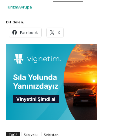
TurizmAvrupa
Dit delen:
Facebook
X
TAGS
Sıla yolu
Sırbistan