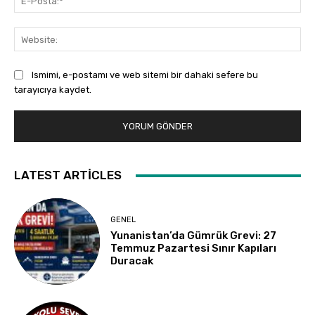
Pos
Web
Ismimi, e-postamı ve web sitemi bir dahaki sefere bu
tarayıcıya kaydet.
LATEST ARTICLES
GENEL
Yunanistan’da Gümrük Grevi: 27
Temmuz Pazartesi Sınır Kapıları
Duracak