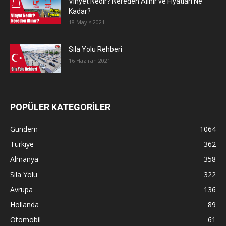
Vinyet Nedir? Nereden Alınır ve Fiyatları Ne
Kadar?
18 Mayıs 2021
Sıla Yolu Rehberi
16 Haziran 2021
POPÜLER KATEGORİLER
Gündem
1064
Türkiye
362
Almanya
358
Sıla Yolu
322
Avrupa
136
Hollanda
89
Otomobil
61