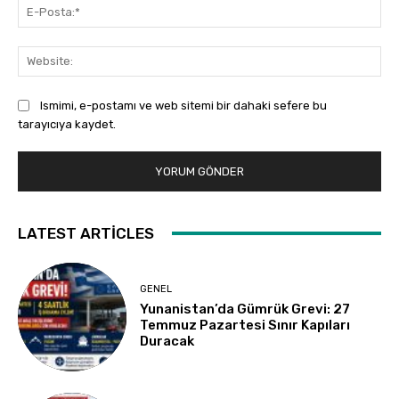
E-
Pos
Web
Ismimi, e-postamı ve web sitemi bir dahaki sefere bu
tarayıcıya kaydet.
LATEST ARTICLES
GENEL
Yunanistan’da Gümrük Grevi: 27
Temmuz Pazartesi Sınır Kapıları
Duracak