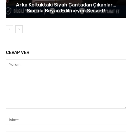
Arka Koltuktaki Siyah Çantadan Çıkanlar…
Sınırda Beyan Edilmeyen Servet!
CEVAP VER
Yorum:
İsi