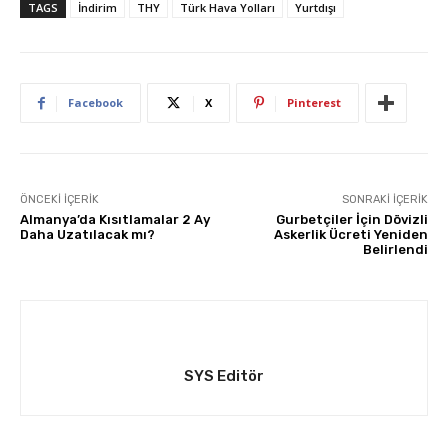
TAGS
İndirim
THY
Türk Hava Yolları
Yurtdışı
Facebook
X
Pinterest
ÖNCEKI İÇERIK
SONRAKI İÇERIK
Almanya’da Kısıtlamalar 2 Ay
Gurbetçiler İçin Dövizli
Daha Uzatılacak mı?
Askerlik Ücreti Yeniden
Belirlendi
SYS Editör