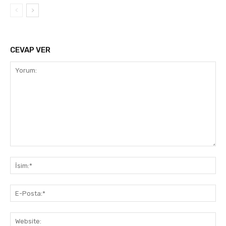
CEVAP VER
Yorum:
İsi
E-
Pos
Web