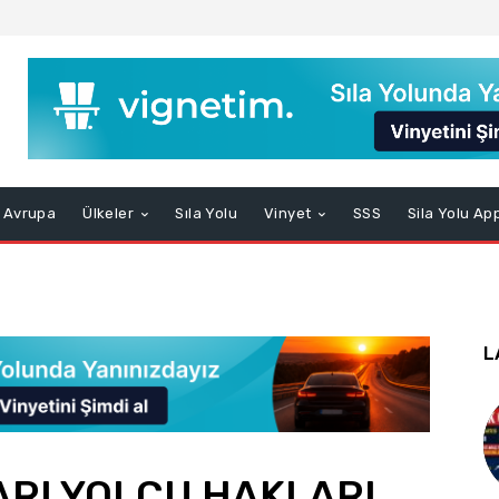
Avrupa
Ülkeler
Sıla Yolu
Vinyet
SSS
Sila Yolu Ap
L
ARI YOLCU HAKLARI