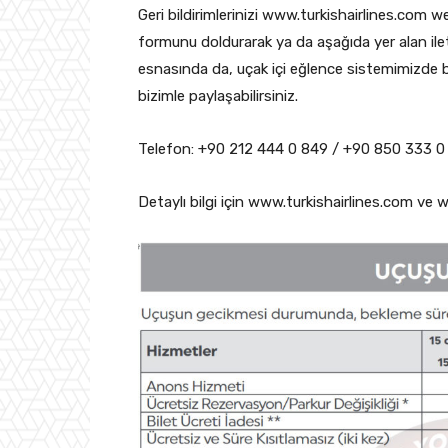
Geri bildirimlerinizi www.turkishairlines.com w
formunu doldurarak ya da aşağıda yer alan iletiş
esnasında da, uçak içi eğlence sistemimizde b
bizimle paylaşabilirsiniz.
Telefon: +90 212 444 0 849 / +90 850 333 0
Detaylı bilgi için www.turkishairlines.com ve w