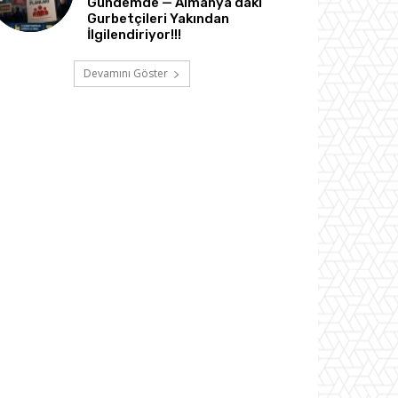
Gündemde — Almanya’daki
Gurbetçileri Yakından
İlgilendiriyor!!!
Devamını Göster