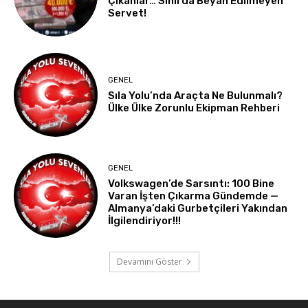
Çıkanlar… Sınırda Beyan Edilmeyen
Servet!
GENEL
Sıla Yolu’nda Araçta Ne Bulunmalı?
Ülke Ülke Zorunlu Ekipman Rehberi
GENEL
Volkswagen’de Sarsıntı: 100 Bine
Varan İşten Çıkarma Gündemde —
Almanya’daki Gurbetçileri Yakından
İlgilendiriyor!!!
Devamını Göster