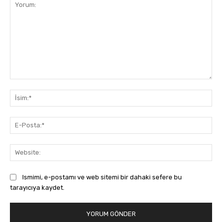
Yorum:
İsi
E-
Pos
Web
Ismimi, e-postamı ve web sitemi bir dahaki sefere bu
tarayıcıya kaydet.