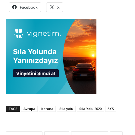
Facebook
X
TAGS
Avrupa
Korona
Sıla yolu
Sıla Yolu 2020
SYS