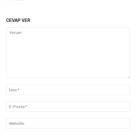
CEVAP VER
Yorum:
İsi
E-
Pos
Web