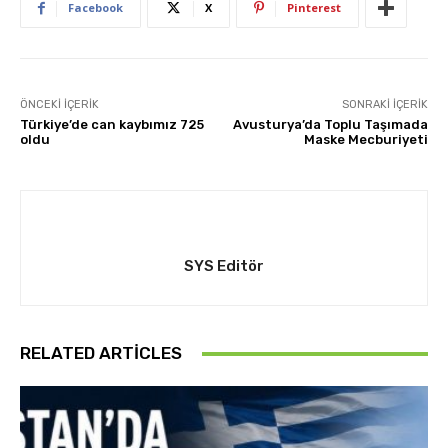
Facebook
X
Pinterest
ÖNCEKI İÇERIK
SONRAKI İÇERIK
Türkiye’de can kaybımız 725
Avusturya’da Toplu Taşımada
oldu
Maske Mecburiyeti
SYS Editör
RELATED ARTICLES