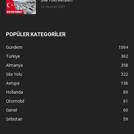
Sıla Yolu Rehberi
16 Haziran 2021
POPÜLER KATEGORİLER
Gündem
1064
Türkiye
362
Almanya
358
Sıla Yolu
322
Avrupa
136
Hollanda
89
Otomobil
61
Genel
60
Sırbistan
59