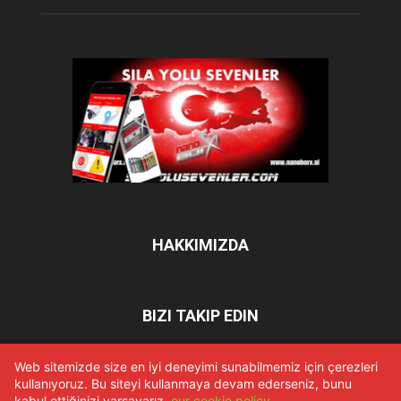
HAKKIMIZDA
BIZI TAKIP EDIN
Web sitemizde size en iyi deneyimi sunabilmemiz için çerezleri
kullanıyoruz. Bu siteyi kullanmaya devam ederseniz, bunu
Ana sayfa
Hakkımızda
Künye
İletişim
Privacy Policy
kabul ettiğinizi varsayarız.
our cookie policy
.