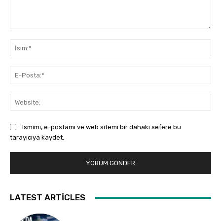
Yorum:
İsi
E-
Pos
Web
Ismimi, e-postamı ve web sitemi bir dahaki sefere bu
tarayıcıya kaydet.
LATEST ARTICLES