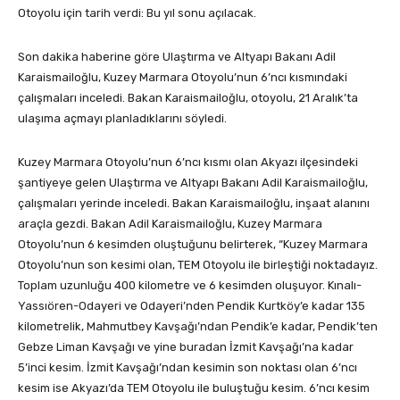
Otoyolu için tarih verdi: Bu yıl sonu açılacak.
Son dakika haberine göre Ulaştırma ve Altyapı Bakanı Adil
Karaismailoğlu, Kuzey Marmara Otoyolu’nun 6’ncı kısmındaki
çalışmaları inceledi. Bakan Karaismailoğlu, otoyolu, 21 Aralık’ta
ulaşıma açmayı planladıklarını söyledi.
Kuzey Marmara Otoyolu’nun 6’ncı kısmı olan Akyazı ilçesindeki
şantiyeye gelen Ulaştırma ve Altyapı Bakanı Adil Karaismailoğlu,
çalışmaları yerinde inceledi. Bakan Karaismailoğlu, inşaat alanını
araçla gezdi. Bakan Adil Karaismailoğlu, Kuzey Marmara
Otoyolu’nun 6 kesimden oluştuğunu belirterek, “Kuzey Marmara
Otoyolu’nun son kesimi olan, TEM Otoyolu ile birleştiği noktadayız.
Toplam uzunluğu 400 kilometre ve 6 kesimden oluşuyor. Kınalı-
Yassıören-Odayeri ve Odayeri’nden Pendik Kurtköy’e kadar 135
kilometrelik, Mahmutbey Kavşağı’ndan Pendik’e kadar, Pendik’ten
Gebze Liman Kavşağı ve yine buradan İzmit Kavşağı’na kadar
5’inci kesim. İzmit Kavşağı’ndan kesimin son noktası olan 6’ncı
kesim ise Akyazı’da TEM Otoyolu ile buluştuğu kesim. 6’ncı kesim