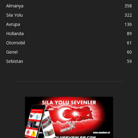
Almanya
358
Sıla Yolu
322
Avrupa
136
Hollanda
89
Otomobil
61
Genel
60
Sırbistan
59