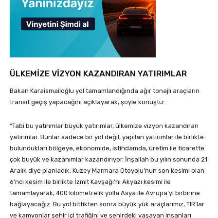
ÜLKEMİZE VİZYON KAZANDIRAN YATIRIMLAR
Bakan Karaismailoğlu yol tamamlandığında ağır tonajlı araçların
transit geçiş yapacağını açıklayarak, şöyle konuştu:
“Tabi bu yatırımlar büyük yatırımlar, ülkemize vizyon kazandıran
yatırımlar. Bunlar sadece bir yol değil, yapılan yatırımlar ile birlikte
bulundukları bölgeye, ekonomide, istihdamda, üretim ile ticarette
çok büyük ve kazanımlar kazandırıyor. İnşallah bu yılın sonunda 21
Aralık diye planladık. Kuzey Marmara Otoyolu’nun son kesimi olan
6’ncı kesim ile birlikte İzmit Kavşağı’nı Akyazı kesimi ile
tamamlayarak, 400 kilometrelik yolla Asya ile Avrupa’yı birbirine
bağlayacağız. Bu yol bittikten sonra büyük yük araçlarımız, TIR’lar
ve kamyonlar şehir içi trafiğini ve şehirdeki yaşayan insanları