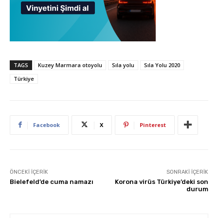
TAGS
Kuzey Marmara otoyolu
Sıla yolu
Sıla Yolu 2020
Türkiye
Facebook
X
Pinterest
ÖNCEKI İÇERIK
SONRAKI İÇERIK
Bielefeld’de cuma namazı
Korona virüs Türkiye’deki son
durum