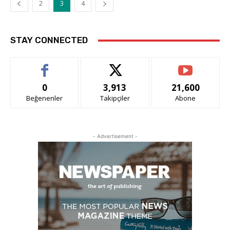
2
3
4
STAY CONNECTED
0
3,913
21,600
Beğenenler
Takipçiler
Abone
- Advertisement -