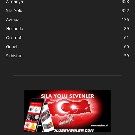
Almanya
358
Sıla Yolu
322
Avrupa
136
Hollanda
89
Otomobil
61
Genel
60
Sırbistan
59