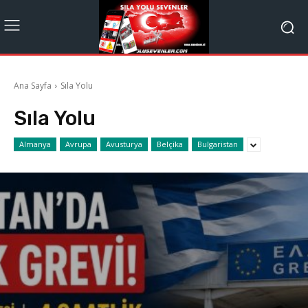
Ana Sayfa
Sıla Yolu
Sıla Yolu
Almanya
Avrupa
Avusturya
Belçika
Bulgaristan