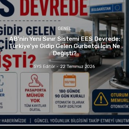
GENEL
AB’nin Yeni Sınır Sistemi EES Devrede:
Türkiye’ye Gidip Gelen Gurbetçi İçin Ne
Değişti?
SYS Editör
-
22 Temmuz 2026