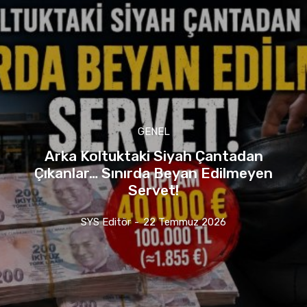
GENEL
Arka Koltuktaki Siyah Çantadan
Çıkanlar… Sınırda Beyan Edilmeyen
Servet!
SYS Editör
-
22 Temmuz 2026