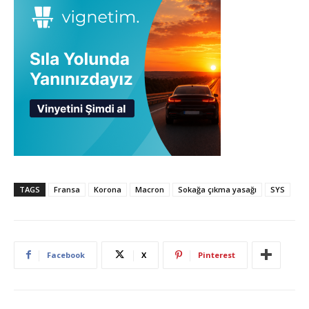
TAGS
Fransa
Korona
Macron
Sokağa çıkma yasağı
SYS
Facebook
X
Pinterest