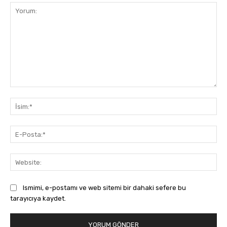
Yorum:
İsi
E-
Pos
Web
Ismimi, e-postamı ve web sitemi bir dahaki sefere bu
tarayıcıya kaydet.