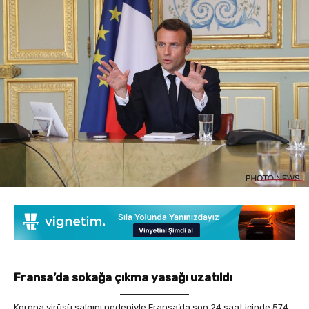
Fransa’da sokağa çıkma yasağı uzatıldı
Korona virüsü salgını nedeniyle Fransa’da son 24 saat içinde 574